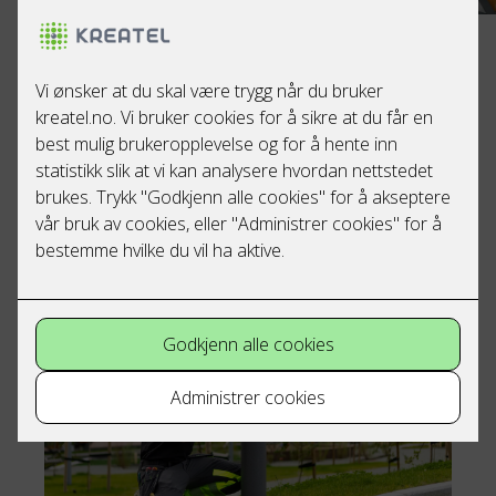
Eplestien er tegnet av det prisvinnende arkitektkontoret
Helen&Hard. Det betyr god tenking og fine boliger.
Prosjektet består av 26 rekkehus fordelt på
tomannsboliger og en rekke med tre boliger. Husene
strekker seg over to og tre etasjer, med balkonger eller
takterrasser.