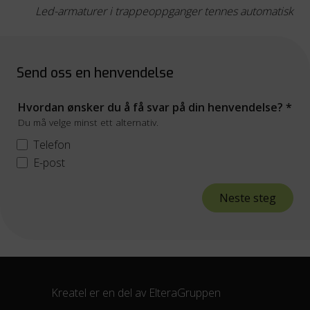
Led-armaturer i trappeoppganger tennes automatisk
Send oss en henvendelse
Hvordan ønsker du å få svar på din henvendelse?
*
Du må velge minst ett alternativ.
Telefon
E-post
Neste steg
Kreatel er en del av
ElteraGruppen